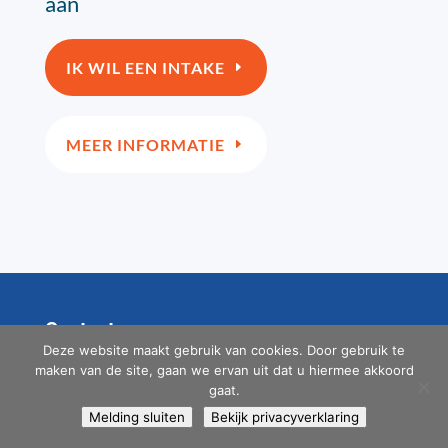
aan
IK WIL EEN INTAKE
MEER INFORMATIE
Contact
Deze website maakt gebruik van cookies. Door gebruik te
EBC Taleninstituut
maken van de site, gaan we ervan uit dat u hiermee akkoord
Keldermanslaan 3
gaat.
4611 AL Bergen op Zoom
Melding sluiten
Bekijk privacyverklaring
T: +31 – 164 26 56 79