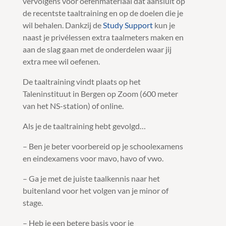
vervolgens voor oefenmateriaal dat aansluit op
de recentste taaltraining en op de doelen die je
wil behalen. Dankzij de
Study Support
kun je
naast je privélessen extra taalmeters maken en
aan de slag gaan met de onderdelen waar jij
extra mee wil oefenen.
De taaltraining vindt plaats op het
Taleninstituut in Bergen op Zoom (600 meter
van het NS-station) of online.
Als je de taaltraining hebt gevolgd…
– Ben je beter voorbereid op je schoolexamens
en eindexamens voor mavo, havo of vwo.
– Ga je met de juiste taalkennis naar het
buitenland voor het volgen van je minor of
stage.
– Heb je een betere basis voor je