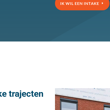
IK WIL EEN INTAKE
ke trajecten