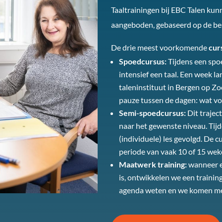
Taaltrainingen bij EBC Talen ku
aangeboden, gebaseerd op de besc
De drie meest voorkomende
cur
Spoedcursus:
Tijdens een spo
intensief een taal. Een week l
taleninstituut in Bergen op Zo
pauze tussen de dagen: wat vo
Semi-spoedcursus:
Dit trajec
naar het gewenste niveau. Tijd
(individuele) les gevolgd
. De c
periode van vaak 10 of 15 wek
Maatwerk training:
wanneer e
is, ontwikkelen we een trainin
agenda weten en we komen me