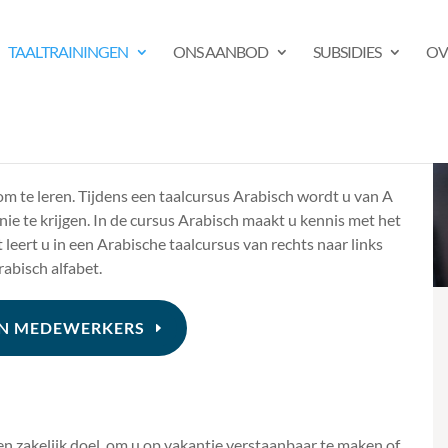
TAALTRAININGEN
ONS AANBOD
SUBSIDIES
OV
 om te leren. Tijdens een taalcursus Arabisch wordt u van A
ie te krijgen. In de cursus Arabisch maakt u kennis met het
leert u in een Arabische taalcursus van rechts naar links
rabisch alfabet.
JN MEDEWERKERS
en zakelijk doel, om u op vakantie verstaanbaar te maken of