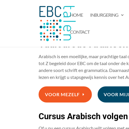
HOME
INBURGERING
CONTACT
Taalcursus Arabisch
Arabisch is een moeilijke, maar prachtige taal
tot Z begeleid door EBC om de taal onder de kn
andere soort schrift en grammatica. Daarnaast 
lezen en krijgt u stapsgewijs kennis over het A
VOOR MEZELF
VOOR MI
Cursus Arabisch volgen
Of u nu een cursus Arabisch wilt volgen met e