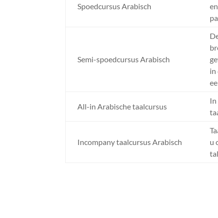
Spoedcursus Arabisch
en
pa
De
br
Semi-spoedcursus Arabisch
ge
in
ee
In
All-in Arabische taalcursus
ta
Ta
Incompany
taalcursus Arabisch
u 
ta