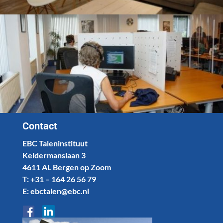
Contact
EBC Taleninstituut
Keldermanslaan 3
4611 AL Bergen op Zoom
T: +31 – 164 26 56 79
E: ebctalen@ebc.nl