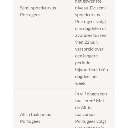
het gewenste
Semi-spoedcursus
niveau. De semi-
Portugees
spoedcursus
Portugees volgt
u in dagdelen of
avonden tussen
9 en 22 uur,
verspreid over
een langere
periode:
bijvoorbeeld één
dagdeel per
week.
In vijf dagen een
taal leren? Met
de All-in
All in taalcursus
taalcursus
Portugees
Portugees volgt
u overdag en ’s