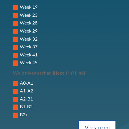
Week 19
Week 23
Week 28
Week 29
Week 32
Week 37
Week 41
Week 45
Welk niveau schat jij jezelf in? (link)
A0-A1
A1-A2
A2-B1
B1-B2
B2+
Versturen