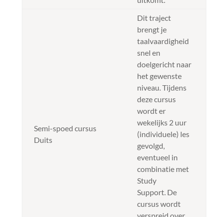
Dit traject
brengt je
taalvaardigheid
snel en
doelgericht naar
het gewenste
niveau. Tijdens
deze cursus
wordt er
wekelijks 2 uur
Semi-spoed cursus
(individuele) les
Duits
gevolgd,
eventueel in
combinatie met
Study
Support. De
cursus wordt
verspreid over