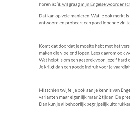
horen is: ‘
ik wil graag mijn Engelse woordensch
Dat kan op vele manieren. Wat je ook merkt is
antwoord en probeert een goed lopende zin t
Komt dat doordat je moeite hebt met het versta
maken die vloeiend lopen. Lees daarom ook wel
Wat helpt is om een gesprek voor jezelf hard o
Je krijgt dan een goede indruk voor je vaardig
Misschien twijfel je ook aan je kennis van Eng
varianten maar eigenlijk maar 2 tijden. De pre
Dan kun je al behoorlijk begrijpelijk uitdrukke