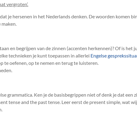
at vergroten’.
 dat je hersenen in het Nederlands denken. De woorden komen binn
e maken.
an en begrijpen van de zinnen (accenten herkennen)? Of is het juis
ke technieken je kunt toepassen in allerlei
Engelse gesprekssituat
p te oefenen, op te nemen en terug te luisteren.
heden.
else grammatica. Ken je de basisbegrippen niet of denk je dat een zi
sent tense and the past tense. Leer eerst de present simple, wat w
n.