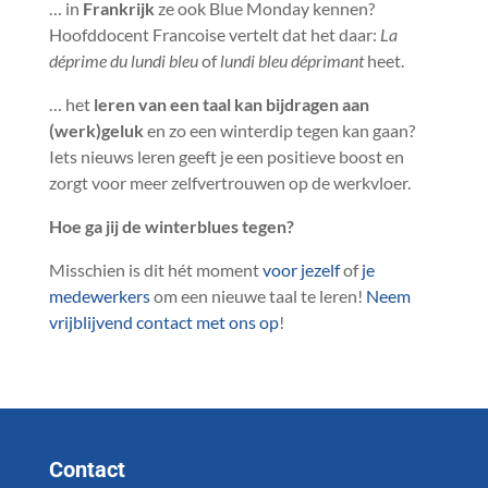
… in
Frankrijk
ze ook Blue Monday kennen?
Hoofddocent Francoise vertelt dat het daar:
La
déprime du lundi bleu
of
l
undi bleu déprimant
heet.
… het
leren van een taal kan bijdragen aan
(werk)geluk
en zo een winterdip tegen kan gaan?
Iets nieuws leren geeft je een positieve boost en
zorgt voor meer zelfvertrouwen op de werkvloer.
Hoe ga jij de winterblues tegen?
Misschien is dit hét moment
voor jezelf
of
je
medewerkers
om een nieuwe taal te leren!
Neem
vrijblijvend contact met ons op
!
Contact